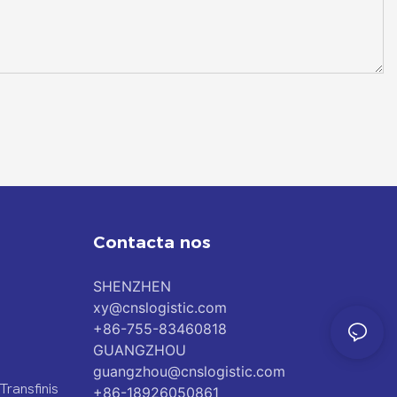
Contacta nos
SHENZHEN
xy@cnslogistic.com
+86-755-83460818
GUANGZHOU
guangzhou@cnslogistic.com
Transfinis
+86-18926050861