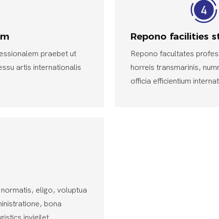
em
Repono facilities 
fessionalem praebet ut
Repono facultates profes
ssu artis internationalis
horreis transmarinis, nu
officia efficientium interna
 normatis, eligo, voluptua
inistratione, bona
stics invigilet.