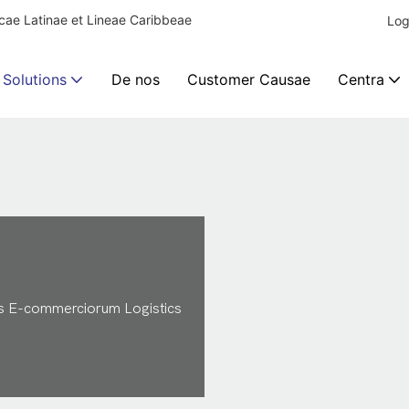
ae Latinae et Lineae Caribbeae
Log
 Solutions
De nos
Customer Causae
Centra
s E-commerciorum Logistics