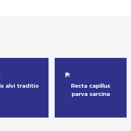
is alvi traditio
Recta capillus
parva sarcina