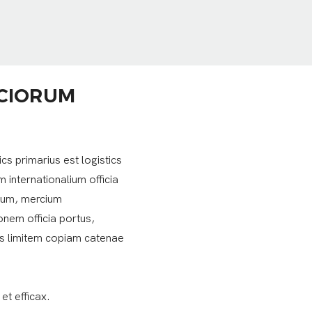
CIORUM
s primarius est logistics
 internationalium officia
cium, mercium
onem officia portus,
ucis limitem copiam catenae
et efficax.