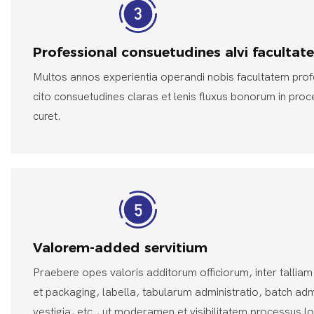
Professional consuetudines alvi facultat
Multos annos experientia operandi nobis facultatem pro
cito consuetudines claras et lenis fluxus bonorum in proce
curet.
Valorem-added servitium
Praebere opes valoris additorum officiorum, inter talliam
et packaging, labella, tabularum administratio, batch adm
vestigia, etc., ut moderamen et visibilitatem processus logi