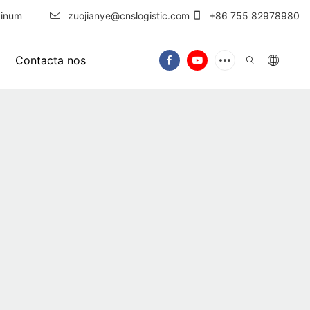
inum
zuojianye@cnslogistic.com
+86 755 82978980
Contacta nos