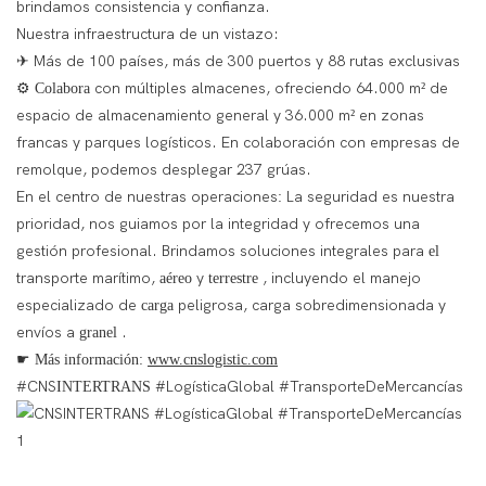
brindamos consistencia y confianza.
Nuestra infraestructura de un vistazo:
Más de 100 países, más de 300 puertos y 88 rutas exclusivas
✈
con múltiples almacenes, ofreciendo 64.000 m² de
⚙
Colabora
espacio de almacenamiento general y 36.000 m² en zonas
francas y parques logísticos. En colaboración con empresas de
remolque, podemos desplegar 237 grúas.
En el centro de nuestras operaciones
La seguridad es nuestra
:
prioridad, nos guiamos por la integridad y ofrecemos una
gestión profesional. Brindamos soluciones integrales para
el
transporte marítimo,
y
, incluyendo el manejo
aéreo
terrestre
especializado de
peligrosa, carga sobredimensionada y
carga
envíos a
.
granel
☛
Más información:
www.cnslogistic.com
#CNS
#LogísticaGlobal #TransporteDeMercancías
INTERTRANS