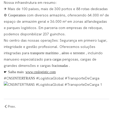
Nossa infraestrutura em resumo:
Mais de 100 países, mais de 300 portos e 88 rotas dedicadas
✈
com diversos armazéns, oferecendo 64.000 m² de
⚙
Cooperamos
espaço de armazém geral e 36.000 m² em zonas alfandegadas
e parques logísticos. Em parceria com empresas de reboque,
podemos disponibilizar 237 guinchos.
No centro das nossas operações
Segurança em primeiro lugar,
:
integridade e gestão profissional. Oferecemos soluções
integradas para
,
e
, incluindo
transporte marítimo
aéreo
terrestre
manuseio especializado para
perigosas, cargas de
cargas
grandes dimensões e cargas
.
fracionadas
☛
Saiba mais:
www.cnslogistic.com
#CNS
#LogísticaGlobal #TransporteDeCarga
INTERTRANS
Prev.