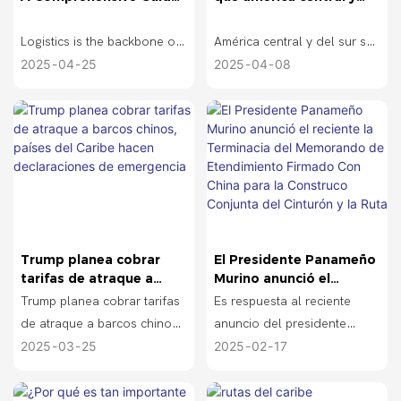
healthcare, and construction
To Intermodal
América del Sur?
In this post, you’ll learn how
Equipment Providers
Logistics is the backbone of
América central y del sur se
EDI improves supply chain
In this post, we’ll discuss the
global trade, ensuring
refiere a América Latina, es
2025
04
25
2025
04
08
efficiency and enhances
key elements of service
goods move smoothly
decir, la parte de américa
communication across
logistics and how they
across borders. But what
además de América del
partners.
impact your business
happens behind the scenes
Norte. América central y del
operations.
to make this possible?
sur se refiere a la región de
las américas al sur de los
Estados Unidos, es decir,
Intermodal Equipment
los continentes entre las
Providers (IEPs) play a
latitudes 32°42 'norte y
Trump planea cobrar
El Presidente Panameño
crucial role in making
56°54' sur, incluyendo
tarifas de atraque a
Murino anunció el
intermodal transportation
méxico, américa central, las
barcos chinos, países del
reciente la Terminacia
Trump planea cobrar tarifas
Es respuesta al reciente
efficient and safe. In this
indias occidentales y
Caribe hacen
del Memorando de
de atraque a barcos chinos,
anuncio del presidente
post, we'll discuss the key
América del Sur. América
declaraciones de
Etendimiento Firmado
países del Caribe hacen
panameño Mulino de
2025
03
25
2025
02
17
emergencia
Con China para la
responsibilities of IEPs, how
central y del sur están
declaraciones de
Rescinder El Memorando de
Construco Conjunta del
they support the supply
bordeadas por el océano
Cinturón y la Ruta
emergencia
entendimiento Firma
chain, and their impact on
atlántico al este y el pacífico