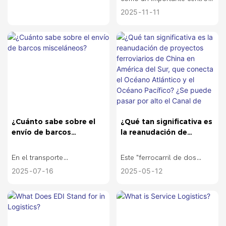
de inversión extranjera en
2025
11
11
América Latina, después de
Brasil, y recibe una cuarta
parte de la inversión
extranjera directa (IED) en la
región. El auge del
nearshoring ha impulsado
tanto a instituciones públicas
como a empresas privadas a
¿Cuánto sabe sobre el
¿Qué tan significativa es
implementar iniciativas
envío de barcos
la reanudación de
estratégicas, anticipando el
misceláneos?
proyectos ferroviarios
establecimiento de nuevas
de China en América del
En el transporte
Este "ferrocarril de dos
instalaciones logísticas en el
Sur, que conecta el
internacional, además de
océanos" en América del
2025
07
16
2025
05
12
Océano Atlántico y el
futuro. HKTDC Research
los transportistas de
Sur, que abarca el Océano
Océano Pacífico? ¿Se
realizó una gira exhaustiva
puede pasar por alto el
contenedores comunes,
Atlántico y el Océano
por México, durante la cual
Canal de Panamá?
también hay una especie de
Pacífico, es un importante
mantuvo extensas
barcos especializados en el
proyecto ferroviario que
conversaciones con