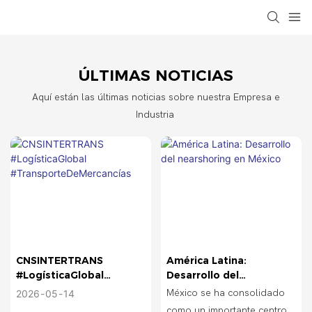
ÚLTIMAS NOTICIAS
Aquí están las últimas noticias sobre nuestra Empresa e
Industria
CNSINTERTRANS
América Latina:
#LogísticaGlobal
Desarrollo del
#TransporteDeMercancí
nearshoring en México
México se ha consolidado
2026
05
14
as
como un importante centro