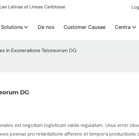
ae Latinae et Lineae Caribbeae
Log
 Solutions
De nos
Customer Causae
Centra
s in Exoneratione Teloneorum DG
neorum DG
onales est negotium logisticum valde regulatum. Unus error obs
aves poenas pro retardatione afferens et tempora productionis d