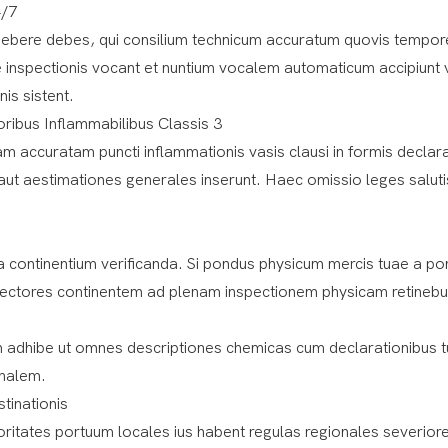
4/7
praebere debes, qui consilium technicum accuratum quovis tempor
 inspectionis vocant et nuntium vocalem automaticum accipiunt 
is sistent.
oribus Inflammabilibus Classis 3
m accuratam puncti inflammationis vasis clausi in formis declara
aut aestimationes generales inserunt. Haec omissio leges saluti
a continentium verificanda. Si pondus physicum mercis tuae a po
nspectores continentem ad plenam inspectionem physicam retinebu
m adhibe ut omnes descriptiones chemicas cum declarationibus t
inalem.
tinationis
ritates portuum locales ius habent regulas regionales severior