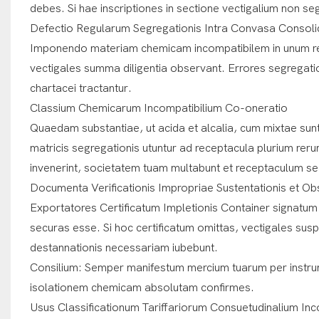
debes. Si hae inscriptiones in sectione vectigalium non s
Defectio Regularum Segregationis Intra Convasa Consol
Imponendo materiam chemicam incompatibilem in unum re
vectigales summa diligentia observant. Errores segregati
chartacei tractantur.
Classium Chemicarum Incompatibilium Co-oneratio
Quaedam substantiae, ut acida et alcalia, cum mixtae sunt
matricis segregationis utuntur ad receptacula plurium re
invenerint, societatem tuam multabunt et receptaculum s
Documenta Verificationis Impropriae Sustentationis et Obs
Exportatores Certificatum Impletionis Container signatum
securas esse. Si hoc certificatum omittas, vectigales su
destannationis necessariam iubebunt.
Consilium: Semper manifestum mercium tuarum per instrume
isolationem chemicam absolutam confirmes.
Usus Classificationum Tariffariorum Consuetudinalium In