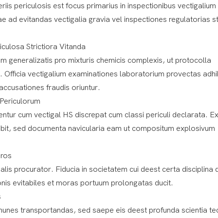
s periculosis est focus primarius in inspectionibus vectigalium 
e ad evitandas vectigalia gravia vel inspectiones regulatorias st
culosa Strictiora Vitanda
m generalizatis pro mixturis chemicis complexis, ut protocolla
nt. Officia vectigalium examinationes laboratorium provectas adh
ccusationes fraudis oriuntur.
 Periculorum
tur cum vectigal HS discrepat cum classi periculi declarata. E
ribit, sed documenta navicularia eam ut compositum explosivum
aros
alis procurator. Fiducia in societatem cui deest certa disciplina 
nis evitabiles et moras portuum prolongatas ducit.
s
unes transportandas, sed saepe eis deest profunda scientia te