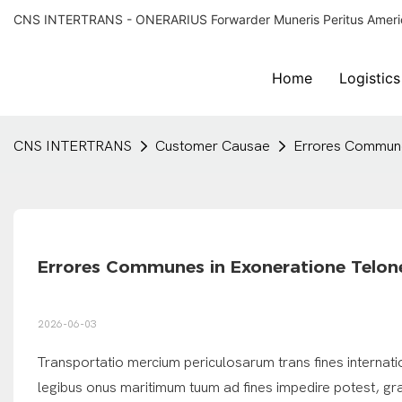
CNS INTERTRANS - ONERARIUS Forwarder Muneris Peritus Americ
Home
Logistics
CNS INTERTRANS
Customer Causae
Errores Commune
Errores Communes in Exoneratione Telo
2026-06-03
Transportatio mercium periculosarum trans fines internati
legibus onus maritimum tuum ad fines impedire potest, gr