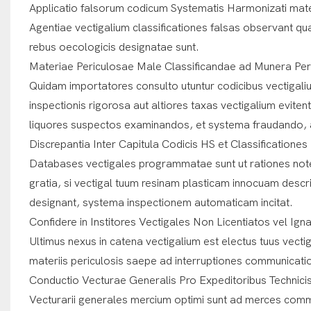
Applicatio falsorum codicum Systematis Harmonizati materii
Agentiae vectigalium classificationes falsas observant qua
rebus oecologicis designatae sunt.
Materiae Periculosae Male Classificandae ad Munera Peri
Quidam importatores consulto utuntur codicibus vectigaliu
inspectionis rigorosa aut altiores taxas vectigalium evite
liquores suspectos examinandos, et systema fraudando, a
Discrepantia Inter Capitula Codicis HS et Classificationes
Databases vectigales programmatae sunt ut rationes noten
gratia, si vectigal tuum resinam plasticam innocuam desc
designant, systema inspectionem automaticam incitat.
Confidere in Institores Vectigales Non Licentiatos vel Ign
Ultimus nexus in catena vectigalium est electus tuus vectig
materiis periculosis saepe ad interruptiones communicatio
Conductio Vecturae Generalis Pro Expeditoribus Technici
Vecturarii generales mercium optimi sunt ad merces comm