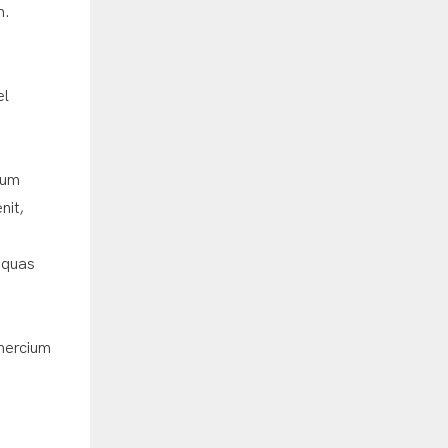
m.
el
ium
nit,
aquas
 mercium