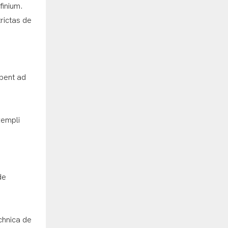
finium.
rictas de
ibent ad
xempli
de
chnica de