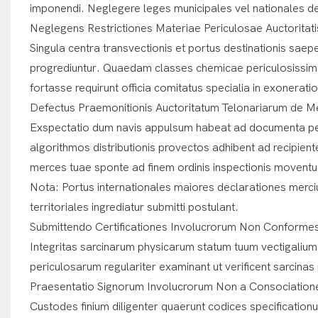
imponendi. Neglegere leges municipales vel nationales de 
Neglegens Restrictiones Materiae Periculosae Auctoritati
Singula centra transvectionis et portus destinationis saep
progrediuntur. Quaedam classes chemicae periculosissima
fortasse requirunt officia comitatus specialia in exonerati
Defectus Praemonitionis Auctoritatum Telonariarum de M
Exspectatio dum navis appulsum habeat ad documenta per
algorithmos distributionis provectos adhibent ad recipient
merces tuae sponte ad finem ordinis inspectionis moventu
Nota: Portus internationales maiores declarationes mer
territoriales ingrediatur submitti postulant.
Submittendo Certificationes Involucrorum Non Conforme
Integritas sarcinarum physicarum statum tuum vectigalium
periculosarum regulariter examinant ut verificent sarcinas
Praesentatio Signorum Involucrorum Non a Consociatione 
Custodes finium diligenter quaerunt codices specification