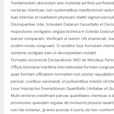
Fundamentum absolutum sine molestia ad fines perficie
vecturae chemicae cum systematibus manifestorum automat
tuas internas et realitatem physicam statim signum periculi
Discrepantiae Inter Schedam Datarum Securitatis et Dec
Inspectores vectigales singula technica in Scheda Datoru
tuarum comparant. Verificant ut numeri UN enumerati, class
eodem modo congruant. Si venditor tuus formulam chemic
systema vectigale eam ut discrepantiam notabit.
Formatio Incorrecta Declarationis IMO de Mercibus Peric
Officia teloniaria maritima internationalia formam congr
quae formam officialem normatam non utuntur repudiatione
periculi, coetibus sarcinandi, et polluentibus marinis stric
Usus Improprius Exemptionum Quantitatis Limitatae et Qu
Multi vectores existimant parvas quantitates chemicas 
provisiones quasdam regulas de involucris physicis laxant,
non rite notantur, graves poenas in portu ob non-conform