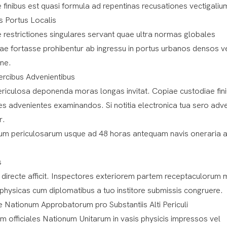
finibus est quasi formula ad repentinas recusationes vectigaliu
s Portus Localis
e restrictiones singulares servant quae ultra normas globales
e fortasse prohibentur ab ingressu in portus urbanos densos v
one.
ercibus Advenientibus
iculosa deponenda moras longas invitat. Copiae custodiae fin
es advenientes examinandos. Si notitia electronica tua sero adve
r.
cium periculosarum usque ad 48 horas antequam navis oneraria 
s
 directe afficit. Inspectores exteriorem partem receptaculorum
 physicas cum diplomatibus a tuo institore submissis congruere.
Nationum Approbatorum pro Substantiis Alti Periculi
um officiales Nationum Unitarum in vasis physicis impressos vel