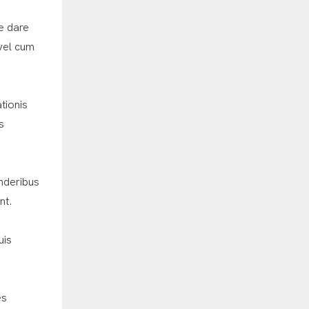
e dare
vel cum
tionis
s
nderibus
nt.
uis
es