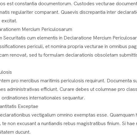
ndos est constantia documentorum. Custodes vecturae document
is regulariter comparant. Quaevis discrepantia inter declarat
 excitat.
larationem Mercium Periculosarum
m Securitatis cum elementis in Declaratione Mercium Periculosa
ificationes periculi, et nomina propria vecturae in omnibus pagi
am renovat, sed tu formulam declarationis obsoletam submitti
ulosis
uentem pro mercibus maritimis periculosis requirunt. Documenta 
s administrativas efficiunt. Curare debes ut columnae pro clas
te ordinationes internationales sequantur.
antitatis Exceptae
a declarationibus vectigalium omnino exemptas esse. Quamquam 
 te non excusant a nuntiandis rebus magistratibus finium. Si hae
itatem ducunt.