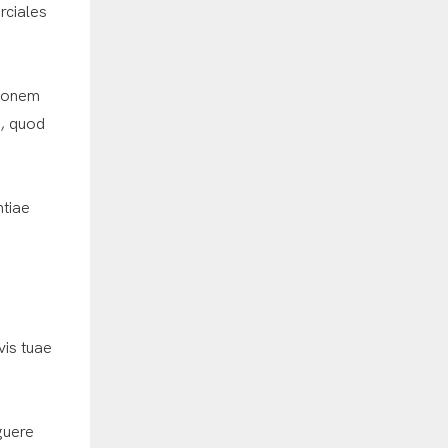
rciales
tionem
t, quod
ntiae
vis tuae
guere