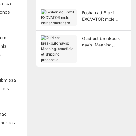
a tua
iones
Foshan ad Brazil -
EXCVATOR mole
carrier onerariam
rum
Quid est breakbulk
navis: Meaning,
nis
beneficia et shipping
s,
processus
submissa
sibus
hae
 merces