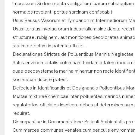
impressos. Si documenta vectigalium tuarum substantiam
normales revelant, portus sarcinam confiscabit.
Usus Reusus Vasorum et Tympanorum Intermediorum Magn
Usus iteratus involucrorum industrialium sine debita recer
structurae, rubiginem, aut monitiones decoloratas anima
statim defectum in patente efficiet.
Declarationes Strictas de Polluentibus Marinis Neglectae
Salus environmentalis columnam fundamentalem modernae 
quae oecosystemata marina minantur non recte identifient
societatum ducere potest.
Defectus in Identificandis et Designandis Polluentibus Mar
Multae mixturae chemicae inter polluentes marinos numera
regulatorios officiales inspicere debes ut determines num
requirat.
Discrepantiae in Documentatione Periculi Ambientalis pro 
Cum merces communes venales cum periculis environmental