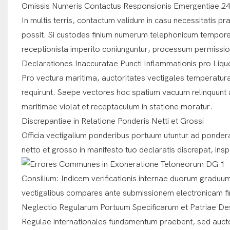
Omissis Numeris Contactus Responsionis Emergentiae 2
In multis terris, contactum validum in casu necessitatis 
possit. Si custodes finium numerum telephonicum tempore
receptionista imperito coniunguntur, processum permission
Declarationes Inaccuratae Puncti Inflammationis pro Liqu
Pro vectura maritima, auctoritates vectigales temperatura
requirunt. Saepe vectores hoc spatium vacuum relinquunt 
maritimae violat et receptaculum in statione moratur.
Discrepantiae in Relatione Ponderis Netti et Grossi
Officia vectigalium ponderibus portuum utuntur ad ponder
netto et grosso in manifesto tuo declaratis discrepat, i
Consilium: Indicem verificationis internae duorum graduu
vectigalibus compares ante submissionem electronicam f
Neglectio Regularum Portuum Specificarum et Patriae Des
Regulae internationales fundamentum praebent, sed aucto