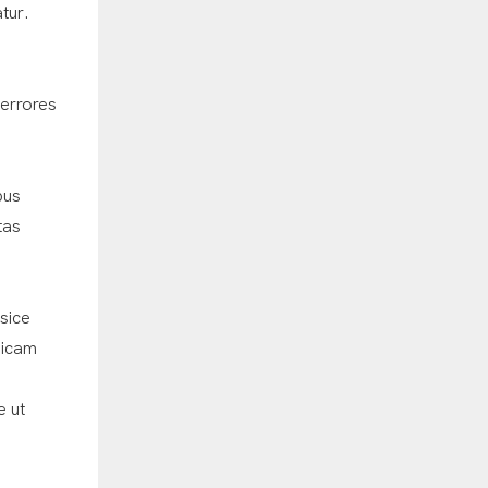
tur.
 errores
bus
tas
sice
sicam
e ut