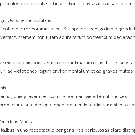
 periculosam indicant, sed inspectiones physicae capsas comme
i Usus Semel Solubilis
tificatione error communis est. Si inspector vectigalium degrada
dverterit, mercem non tutam ad transitum domesticum declarabi
exsecutionis consuetudinum maritimarum constituit. Si substa
ur, ad violationes legum environmentalium et ad graves multas
inis
ntur, quia gravem periculum vitae marinae afferunt. Indices
 productum tuum designationem polluentis marini in manifesto na
Oneribus Mixtis
ibus in uno receptaculo congeris, res periculosas clare distin