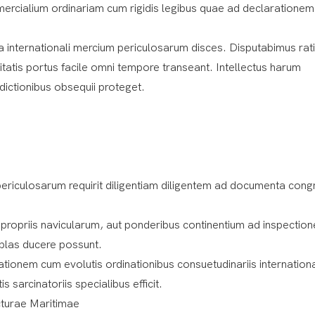
rcialium ordinariam cum rigidis legibus quae ad declarationem
tura internationali mercium periculosarum disces. Disputabimus ra
itatis portus facile omni tempore transeant. Intellectus harum
ictionibus obsequii proteget.
ericulosarum requirit diligentiam diligentem ad documenta cong
propriis navicularum, aut ponderibus continentium ad inspection
plas ducere possunt.
vationem cum evolutis ordinationibus consuetudinariis internationa
s sarcinatoriis specialibus efficit.
cturae Maritimae