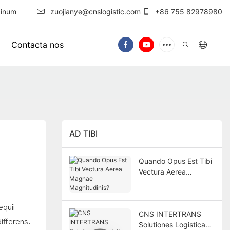
inum
zuojianye@cnslogistic.com
+86 755 82978980
Contacta nos
AD TIBI
Quando Opus Est Tibi
Vectura Aerea
Magnae Magnitudinis?
equii
CNS INTERTRANS
ifferens.
Solutiones Logisticas