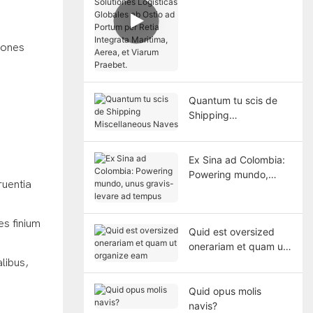
Globales ab Ostio ad
Portum per Retia
Integrata Maritima,
tiones
Aerea, et Viarum
Praebet.
Quantum tu scis de
Shipping
Miscellaneous Naves
Ex Sina ad Colombia:
Powering mundo,
ruentia
unus gravis-levare ad
tempus
es finium
Quid est oversized
onerariam et quam ut
organize eam
libus,
Quid opus molis
navis?