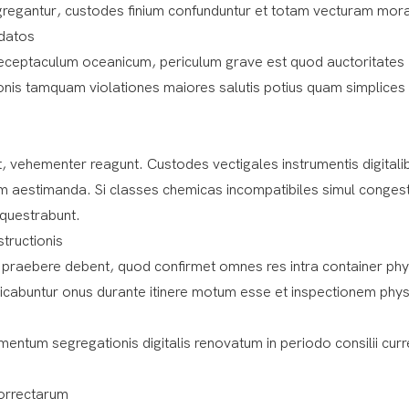
egregantur, custodes finium confunduntur et totam vecturam mora
idatos
ceptaculum oceanicum, periculum grave est quod auctoritates
onis tamquam violationes maiores salutis potius quam simplices
, vehementer reagunt. Custodes vectigales instrumentis digitali
rum aestimanda. Si classes chemicas incompatibiles simul conges
equestrabunt.
tructionis
 praebere debent, quod confirmet omnes res intra container phy
spicabuntur onus durante itinere motum esse et inspectionem phy
ntum segregationis digitalis renovatum in periodo consilii curr
correctarum