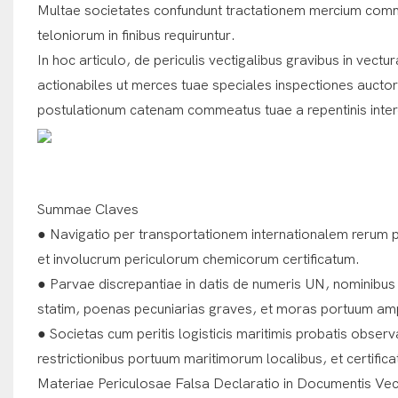
Multae societates confundunt tractationem mercium comme
teloniorum in finibus requiruntur.
In hoc articulo, de periculis vectigalibus gravibus in vec
actionabiles ut merces tuae speciales inspectiones auctor
postulationum catenam commeatus tuae a repentinis interd
Summae Claves
● Navigatio per transportationem internationalem rerum p
et involucrum periculorum chemicorum certificatum.
● Parvae discrepantiae in datis de numeris UN, nominibus 
statim, poenas pecuniarias graves, et moras portuum am
● Societas cum peritis logisticis maritimis probatis obser
restrictionibus portuum maritimorum localibus, et certificati
Materiae Periculosae Falsa Declaratio in Documentis Ve