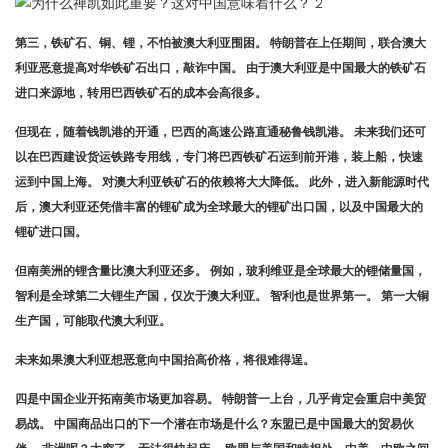
第三，铁矿石、铜、锂，不怕被澳大利亚围困。 特朗普在上任期间，联合澳大
利亚恶意提高对华铁矿石出口，敲诈中国。 由于澳大利亚是中国最大的铁矿石
进口来源地，转用巴西铁矿石的成本会高很多。
但现在，随着钱凯港的开通，巴西的高速公路直通秘鲁钱凯港。 未来我们还可
以在巴西建设货运铁路专用线，专门将巴西铁矿石运到前开港，装上船，快速
运到中国上海。 对澳大利亚铁矿石的依赖将大大降低。 此外，进入新能源时代
后，澳大利亚还凭借丰富的锂矿成为全球最大的锂矿出口国，以及中国最大的
锂矿进口国。
但南美洲的锂含量比澳大利亚还多。 例如，玻利维亚是全球最大的锂储量国，
智利是全球第二大锂生产国，仅次于澳大利亚。 智利也是世界第一。 第一大铜
生产国，可能取代澳大利亚。
未来如果澳大利亚想恶意向中国抬高价格，将很难得逞。
四是中国企业开拓南美市场更加容易。 特朗普一上台，几乎肯定会重启中美贸
易战。 中国商品出口的下一个潜在市场是什么？东盟已是中国最大的贸易伙