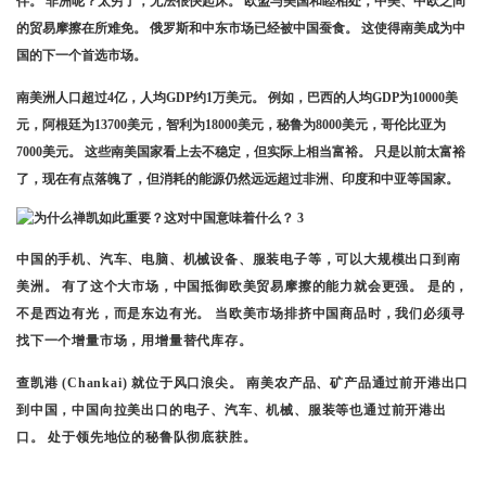
伴。 非洲呢？太穷了，无法很快起床。 欧盟与美国和睦相处，中美、中欧之间
的贸易摩擦在所难免。 俄罗斯和中东市场已经被中国蚕食。 这使得南美成为中
国的下一个首选市场。
南美洲人口超过4亿，人均GDP约1万美元。 例如，巴西的人均GDP为10000美
元，阿根廷为13700美元，智利为18000美元，秘鲁为8000美元，哥伦比亚为
7000美元。 这些南美国家看上去不稳定，但实际上相当富裕。 只是以前太富裕
了，现在有点落魄了，但消耗的能源仍然远远超过非洲、印度和中亚等国家。
中国的手机、汽车、电脑、机械设备、服装电子等，可以大规模出口到南
美洲。 有了这个大市场，中国抵御欧美贸易摩擦的能力就会更强。 是的，
不是西边有光，而是东边有光。 当欧美市场排挤中国商品时，我们必须寻
找下一个增量市场，用增量替代库存。
查凯港 (Chankai) 就位于风口浪尖。 南美农产品、矿产品通过前开港出口
到中国，中国向拉美出口的电子、汽车、机械、服装等也通过前开港出
口。 处于领先地位的秘鲁队彻底获胜。