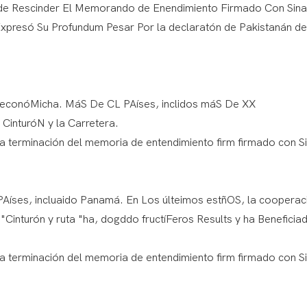
de Rescinder El Memorando de Enendimiento Firmado Con Sina,
 Expresó Su Profundum Pesar Por la declaratón de Pakistanán d
ión econóMicha. MáS De CL PAíses, inclidos máS De XX
CinturóN y la Carretera.
Aíses, incluaido Panamá. En Los últeimos estñOS, la cooperac
l "Cinturón y ruta "ha, dogddo fructíFeros Results y ha Beneficia