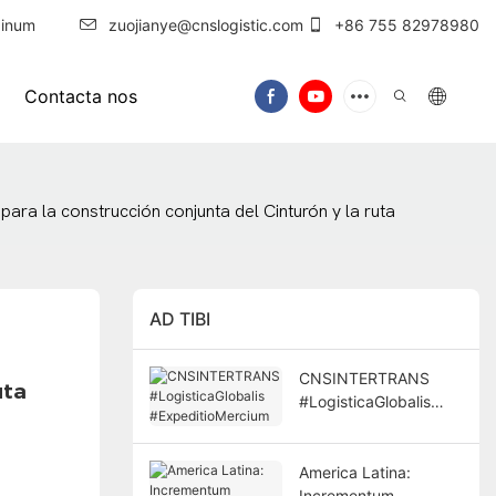
inum
zuojianye@cnslogistic.com
+86 755 82978980
Contacta nos
ra la construcción conjunta del Cinturón y la ruta
AD TIBI
CNSINTERTRANS
uta
#LogisticaGlobalis
#ExpeditioMercium
America Latina:
Incrementum