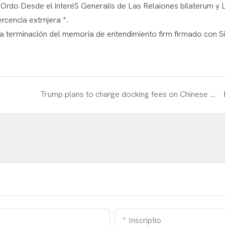
 Ordo Desde el interéS Generalis de Las Relaiones bilaterum y 
rcencia extrnjera ".
Trump plans to charge docking fees on Chinese ships, Caribbean countries make emergency statements
Inscriptio