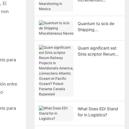
 El
Nearshoring in Mexico
e non
Quantum tu scis de
Shipping
Miscellaneous Naves
Quam significant est
Sinis scriptor Rerum
Railway Projects in
Meridionalis America,
connectens Atlantic
Oceani et Pacific
ión entre
Oceani? Potest
Panama Canalis
do
Bypassed
What Does EDI Stand
for in Logistics?