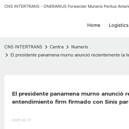
CNS INTERTRANS - ONERARIUS Forwarder Muneris Peritus Americ
Home
Logistics
CNS INTERTRANS
Centra
Numeris
El presidente panamena murno anunció recientemente la ter
El presidente panamena murno anunció re
entendimiento firm firmado con Sinis para
2025-02-17