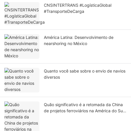
CNSINTERTRANS #LogísticaGlobal
#TransporteDeCarga
América Latina: Desenvolvimento de
nearshoring no México
Quanto você sabe sobre o envio de navios
diversos
Quão significativo é a retomada da China
de projetos ferroviários na América do Sul,
conectando o Oceano Atlântico e o
Oceano Pacífico? O Canal do Panamá
pode ser ignorado